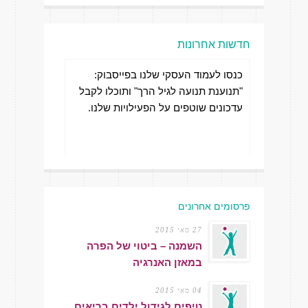
חדשות אחרונות
כנסו לעמוד העסקי שלנו בפייסבוק:
"תנוענת תנועה לגיל הרך" ותוכלו לקבל
עדכונים שוטפים על הפעילויות שלנו.
חדש, חדש, חדש - שיעורי זומבה
מחפשים הפעלות ספורט אתגריות
והתעמלות אירובית לילדי הגן.
וייחודיות לילדי הגן? בשביל זה אנחנו
כאן.
פרסומים אחרונים
27 מאי 2015
השמנה – ביטוי של הפרה
במאזן האנרגיה
04 מאי 2015
טיפים לגידול ילדים בריאים